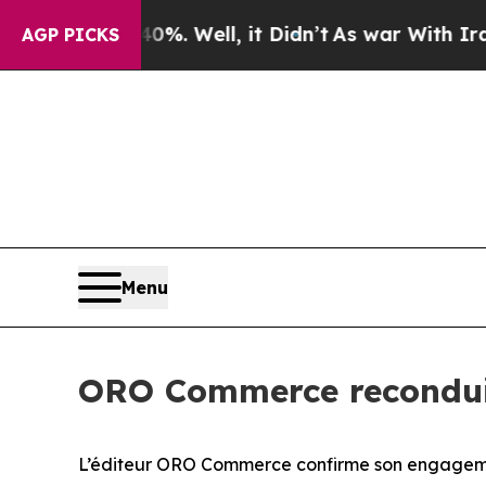
Around 40%. Well, it Didn’t
As war With Iran Dr
AGP PICKS
Menu
ORO Commerce recondui
L’éditeur ORO Commerce confirme son engagemen