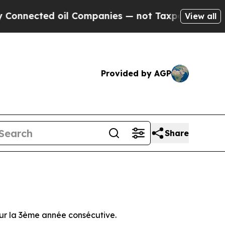
onnected oil Companies — not Taxpayers — the Ch
View all
Provided by AGP
Share
ur la 3ème année consécutive.