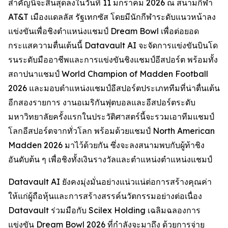
สำคัญนี้จะสิ้นสุดลงในวันที่ 11 มกราคม 2026 ณ สนามกีฬา
AT&T เมืองแดลลัส รัฐเทกซัส โดยมีนักกีฬาระดับแนวหน้าลง
แข่งขันเพื่อชิงตำแหน่งแชมป์ Dream Bowl เพื่อต่อยอด
กระแสความตื่นเต้นนี้ Datavault AI จะจัดการแข่งขันบินโด
รนระดับมืออาชีพและการแข่งขันชิงแชมป์อีสปอร์ต พร้อมทั้ง
สถาปนาแชมป์ World Champion of Madden Football
2026 และมอบตำแหน่งแชมป์อีสปอร์ตประเภททีมที่น่าตื่นเต้น
อีกสองรายการ งานอเมริกันฟุตบอลและอีสปอร์ตระดับ
มหาวิทยาลัยครั้งแรกในประวัติศาสตร์นี้จะรวมเอาทีมแชมป์
โลกอีสปอร์ตจากทั่วโลก พร้อมด้วยแชมป์ North American
Madden 2026 มาไว้ด้วยกัน ซึ่งจะลงสนามพบกับผู้ท้าชิง
อันดับต้น ๆ เพื่อชิงทั้งเงินรางวัลและตำแหน่งตำแหน่งแชมป์
Datavault AI ยังคงมุ่งมั่นอย่างแน่วแน่ต่อการสร้างคุณค่า
ให้แก่ผู้ถือหุ้นและการสร้างสรรค์นวัตกรรมอย่างต่อเนื่อง
Datavault ร่วมมือกับ Scilex Holding เฉลิมฉลองการ
แข่งขัน Dream Bowl 2026 ที่กำลังจะมาถึง ด้วยการจ่าย