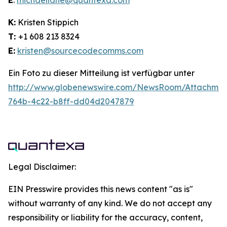
E
:
michaellane@quantexa.com
K:
Kristen Stippich
T:
+1 608 213 8324
E:
kristen@sourcecodecomms.com
Ein Foto zu dieser Mitteilung ist verfügbar unter
http://www.globenewswire.com/NewsRoom/Attachme
764b-4c22-b8ff-dd04d2047879
Legal Disclaimer:
EIN Presswire provides this news content "as is"
without warranty of any kind. We do not accept any
responsibility or liability for the accuracy, content,