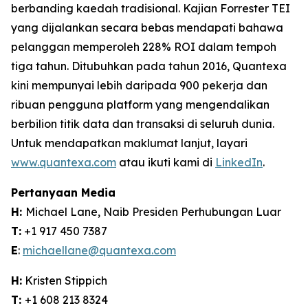
berbanding kaedah tradisional. Kajian Forrester TEI
yang dijalankan secara bebas mendapati bahawa
pelanggan memperoleh 228% ROI dalam tempoh
tiga tahun. Ditubuhkan pada tahun 2016, Quantexa
kini mempunyai lebih daripada 900 pekerja dan
ribuan pengguna platform yang mengendalikan
berbilion titik data dan transaksi di seluruh dunia.
Untuk mendapatkan maklumat lanjut, layari
www.quantexa.com
atau ikuti kami di
LinkedIn
.
Pertanyaan Media
H:
Michael Lane, Naib Presiden Perhubungan Luar
T:
+1 917 450 7387
E
:
michaellane@quantexa.com
H:
Kristen Stippich
T:
+1 608 213 8324