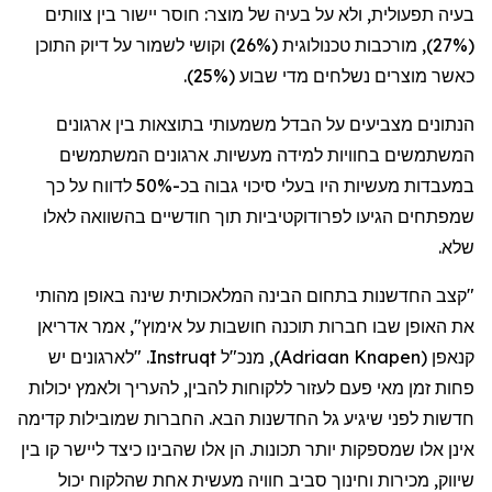
בעיה תפעולית, ולא על בעיה של מוצר: חוסר יישור בין צוותים
(27%), מורכבות טכנולוגית (26%) וקושי לשמור על דיוק התוכן
כאשר מוצרים נשלחים מדי שבוע (25%).
הנתונים מצביעים על הבדל משמעותי בתוצאות בין ארגונים
המשתמשים בחוויות למידה מעשיות. ארגונים המשתמשים
במעבדות מעשיות היו בעלי סיכוי גבוה בכ-50% לדווח על כך
שמפתחים הגיעו לפרודוקטיביות תוך חודשיים בהשוואה לאלו
שלא.
"קצב החדשנות בתחום הבינה המלאכותית שינה באופן מהותי
את האופן שבו חברות תוכנה חושבות על אימוץ", אמר אדריאן
קנאפן
(
Adriaan Knapen
)
, מנכ"ל
Instruqt
. "לארגונים יש
פחות זמן מאי פעם לעזור ללקוחות להבין, להעריך ולאמץ יכולות
חדשות לפני שיגיע גל החדשנות הבא. החברות שמובילות קדימה
אינן אלו שמספקות יותר תכונות. הן אלו שהבינו כיצד ליישר קו בין
שיווק, מכירות וחינוך סביב חוויה מעשית אחת שהלקוח יכול