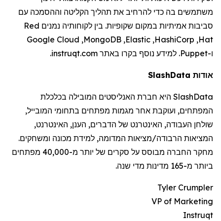
משתמשים בה כדי להרחיב את תהליך הקליטה וההסמכה עם
סביבות אמיתיות במקום שקופיות. בין
לקוחותיה
נמנים
Red
Google Cloud
,
MongoDB
,
Elastic
,
HashiCorp
,
Hat
ו-
Puppet
. למידע נוסף בקרו באתר
instruqt.com
.
אודות
SlashData
SlashData
היא חברת האנליסטים המובילה בכלכלת
המפתחים, ועוקבת אחר מגמות מפתחים בתחומי המובייל,
שולחן העבודה, האינטרנט של הדברים, הענן, האינטרנט,
המציאות הרבודה/מציאות המדומה, למידת מכונה ומשחקים.
מחקר החברה מבוסס על סקרים של יותר מ-40,000 מפתחים
ביותר מ-165 מדינות מדי שנה.
Tyler Crumpler
VP of Marketing
Instruqt