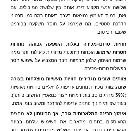
שלושה אנשי מקצוע דירג אותם בין שלושת המובילים.
עם
זאת
,
רמות
האימוץ
נמצאות
בערך
באותה
רמה
כמו
סרטוני
הדרכה
סטטיים
,
מה שמרמז על חוסר השקעה בפורמט
שעובד הכי טוב.
חוויות טרום-מכירה בעלות השפעה גבוהה נותרות
חסרות שימוש
. הוכחות היתכנות מדורגות כיעילות יותר ממה
שרמות האימוץ שלהן מרמזות, דבר המצביע על
שימוש חסר
בפעולות טרום-מכירה.
צוותים שונים מגדירים חוויות מעשיות מוצלחות בצורה
שונה
. צוותי מכירות נותנים עדיפות לריאליזם בחוויות מעשיות
(39% מדרגים סביבות דמויות ייצור כמאפיין החשוב ביותר),
בעוד שצוותי חינוך נותנים עדיפות להדרכה ומשוב בזמן אמת.
אימוץ הבינה המלאכותית גובר, אך הביטחון לא
. מחצית
מהעוסקים בתחום מתארים את השימוש שלהם בבינה
מלאכותית כנרחב, אך יותר משליש מתכננים לצמצמו, תוך