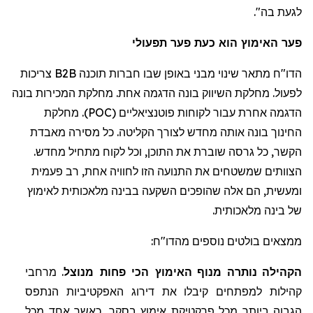
לגעת בה
".
פער האימוץ הוא כעת פער תפעולי
הדו"ח מתאר שינוי מבני באופן שבו חברות תוכנה
B2B
צריכות
לפעול. מחלקת השיווק בונה הדגמה אחת. מחלקת המכירות בונה
הדגמה אחרת עבור לקוחות פוטנציאליים (
POC
). מחלקת
החינוך בונה אותה מחדש לצורך הקליטה. כל מסירה מאבדת
הקשר, כל גרסה שוברת את התוכן, וכל לקוח מתחיל מחדש.
הצוותים שמשטחים את התנועה הזו לחוויה אחת, רב פעמית
ומעשית, הם אלה שהופכים השקעה בבינה מלאכותית לאימוץ
של בינה מלאכותית.
ממצאים בולטים נוספים מהדו
"
ח:
ה
קהילה
נותרה
מנוף
האימוץ
הכי פחות מנוצל
. מרחבי
קהילות למפתחים קיבלו את דירוג האפקטיביות הנתפס
הגבוה ביותר מכל
פרקטיקת
אימוץ בסקר, כאשר אחד מכל