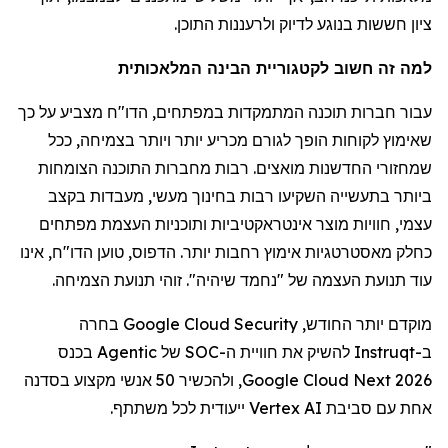
ציון חששות בנוגע לדיוק ול
רעננות
התוכן.
למה זה חשוב לקטגוריית הבינה המלאכותית
עבור חברות תוכנה המתמקדות במפתחים, הדו"ח מצביע על כך
שאימוץ לקוחות הופך לגורם מכריע יותר ויותר בצמיחה, ככל
שמחזורי החדשנות מואצים. רבות מחברות התוכנה הצומחות
ביותר בתעשייה השקיעו רבות בחינוך מעשי, מעבדות בקצב
עצמי, חוויות מוצר אינטראקטיביות ותוכניות העצמת מפתחים
כחלק מאסטרטגיות אימוץ רחבות יותר. הדפוס, טוען הדו"ח, אינו
עוד תנועת העצמה של "נחמד שיהיה". זוהי תנועת הצמיחה.
מוקדם יותר החודש,
Google Cloud Security
בחרה
ב-
Instruqt
להשיק את חוויית ה-
SOC
של
Agentic
בכנס
Google Cloud Next 2026
, ולהכשיר 50 אנשי מקצוע בסדנה
אחת עם סביבת
Vertex AI
ייעודית לכל משתתף.