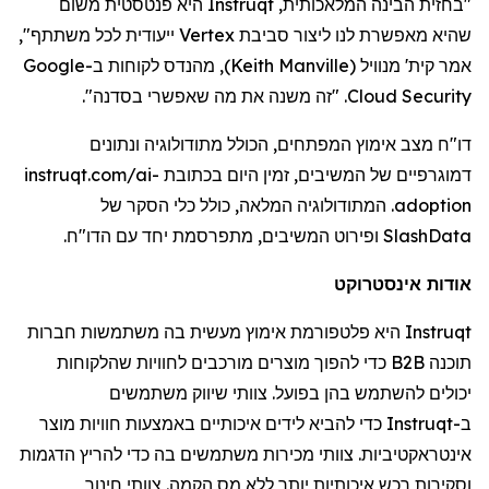
"בחזית הבינה המלאכותית,
Instruqt
היא פנטסטית משום
שהיא מאפשרת לנו ליצור סביבת
Vertex
ייעודית לכל משתתף",
אמר
קית
'
מנוויל
(
Keith Manville
)
, מהנדס לקוחות ב-
Google
Cloud Security
. "זה משנה את מה שאפשרי בסדנה
".
דו
"
ח מצב אימוץ המפתחים, הכולל מתודולוגיה ונתונים
דמוגרפיים של המשיבים, זמין היום בכתובת
instruqt.com/ai-
adoption
. המתודולוגיה המלאה, כולל כלי הסקר של
SlashData
ופירוט המשיבים, מתפרסמת יחד עם הדו"ח.
אודות
אינסטרוקט
Instruqt
היא פלטפורמת אימוץ מעשית בה משתמשות חברות
תוכנה
B2B
כדי להפוך מוצרים מורכבים לחוויות שהלקוחות
יכולים להשתמש בהן בפועל. צוותי שיווק משתמשים
ב-
Instruqt
כדי להביא
לידים
איכותיים באמצעות חוויות מוצר
אינטראקטיביות. צוותי מכירות משתמשים בה כדי להריץ הדגמות
וסקירות רכש איכותיות יותר ללא מס הקמה. צוותי חינוך