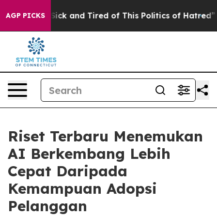
e Are Sick and Tired of This Politics of Hatred”
The St
AGP PICKS
Riset Terbaru Menemukan
AI Berkembang Lebih
Cepat Daripada
Kemampuan Adopsi
Pelanggan