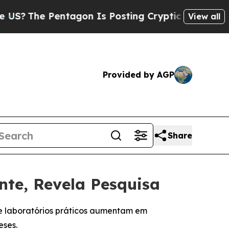
 Pentagon Is Posting Cryptic Biblical Messages 
View all
Provided by AGP
Share
te, Revela Pesquisa
ue laboratórios práticos aumentam em
eses.