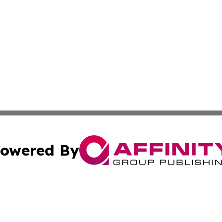
owered By
ubmit Press Release
Terms & Conditions
Copyright/DMCA
c. dba Affinity Group Publishing & STEM Times of Connect