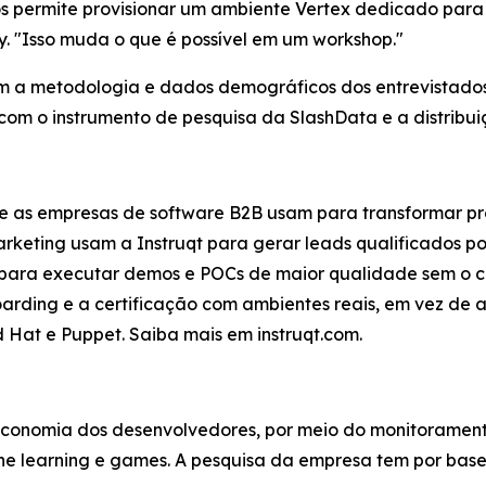
nos permite provisionar um ambiente Vertex dedicado para 
y. "Isso muda o que é possível em um workshop."
om a metodologia e dados demográficos dos entrevistados,
m o instrumento de pesquisa da SlashData e a distribuiçã
ue as empresas de software B2B usam para transformar p
rketing usam a Instruqt para gerar leads qualificados po
para executar demos e POCs de maior qualidade sem o cu
rding e a certificação com ambientes reais, em vez de ap
 Hat e Puppet. Saiba mais em instruqt.com.
 economia dos desenvolvedores, por meio do monitoramen
ne learning e games. A pesquisa da empresa tem por base