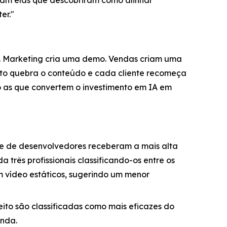
ram elas que descobriram como alinhar
er."
r. Marketing cria uma demo. Vendas criam uma
nto quebra o conteúdo e cada cliente recomeça
o as que convertem o investimento em IA em
 de desenvolvedores receberam a mais alta
três profissionais classificando-os entre os
m vídeo estáticos, sugerindo um menor
ito são classificadas como mais eficazes do
enda.