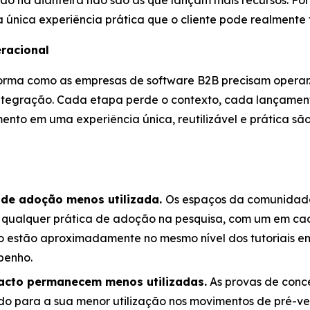
ão na dianteira não são as que lançam mais recursos. Fo
nica experiência prática que o cliente pode realmente t
racional
forma como as empresas de software B2B precisam opera
integração. Cada etapa perde o contexto, cada lançame
ento em uma experiência única, reutilizável e prática sã
 de adoção menos utilizada.
Os espaços da comunidade
 qualquer prática de adoção na pesquisa, com um em cada 
ção estão aproximadamente no mesmo nível dos tutoriais e
penho.
pacto permanecem menos utilizadas.
As provas de conce
do para a sua menor utilização nos movimentos de pré-v