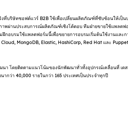
ี่บริษัทซอฟต์แวร์ B2B ใช้เพื่อเปลี่ยนผลิตภัณฑ์ที่ซับซ้อนให้เป
คุณภาพผ่านประสบการณ์ผลิตภัณฑ์เชิงโต้ตอบ ทีมฝ่ายขายใช้แพลตฟอร์
ทีมฝึกอบรมใช้แพลตฟอร์มนี้เพื่อขยายการอบรมเริ่มต้นใช้งานและก
loud, MongoDB, Elastic, HashiCorp, Red Hat และ Puppet ดูข้
นา โดยติดตามแนวโน้มของนักพัฒนาทั่วทั้งอุปกรณ์เคลื่อนที่ เดสก
ฒนากว่า 40,000 รายในกว่า 165 ประเทศเป็นประจำทุกปี