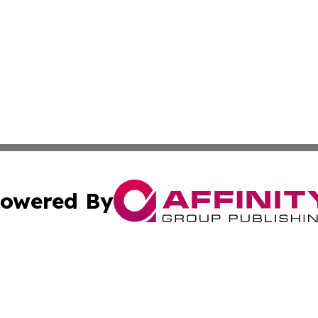
owered By
ubmit Press Release
Terms & Conditions
Copyright/DMCA
c. dba Affinity Group Publishing & STEM Times of Connect
Cookie Settings / Your Privacy Choices