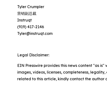
Tyler Crumpler
营销副总裁
Instruqt
(919) 417-2146
Tyler@instruqt.com
Legal Disclaimer:
EIN Presswire provides this news content "as is" 
images, videos, licenses, completeness, legality, o
related to this article, kindly contact the author