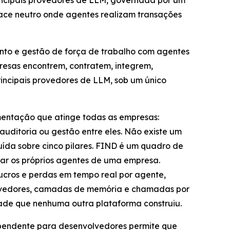
rincipais provedores de LLM, governada por um
place neutro onde agentes realizam transações
nto e gestão de força de trabalho com agentes
presas encontrem, contratem, integrem,
ncipais provedores de LLM, sob um único
gmentação que atinge todas as empresas:
uditoria ou gestão entre eles. Não existe um
ída sobre cinco pilares. FIND é um quadro de
ar os próprios agentes de uma empresa.
ucros e perdas em tempo real por agente,
provedores, camadas de memória e chamadas por
de que nenhuma outra plataforma construiu.
ependente para desenvolvedores permite que