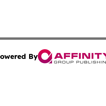
owered By
ubmit Press Release
Terms & Conditions
Copyright/DMCA
c. dba Affinity Group Publishing & STEM Times of Connect
Cookie Settings / Your Privacy Choices