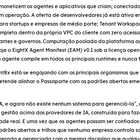
onetizem os agentes e aplicativos que criam, conectad
m operação. A oferta de desenvolvedores já está ativa e
ara startups e empresas de médio porte; Tenant Workspa
mpleta dentro da própria VPC do cliente com zero aces
rtantes e governos. Computação poolada da plataforma ag
oje o EightX Agent Manifest (EAM) v0.1 sob a licença ope
 agente compile em todos os principais runtimes e nunca 
gnt8x está se engajando com os principais organismos qu
retende alinhar o Passaporte com os padrões abertos eme
A, e agora não existe nenhum sistema para gerenciá-la",
estão acima dos provedores de IA, construída para fazer
ade real. E uma vez que os agentes possam ser confiados p
 padrões abertos e trilhos que nenhuma empresa controla 
unerada e gerenciada com a mesma disciplina que qualqu