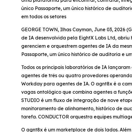
Uma plataforma para encontrar, contratar, inte
único Passaporte, um único histórico de auditor
em todos os setores
GEORGE TOWN, Ilhas Cayman, June 03, 2026 
de IA desenvolvida pela EightX Labs Ltd, abriu
gerenciem e orquestrem agentes de IA da mesm
Passaporte, um único histórico de auditoria e um
Todos os principais laboratórios de IA lançara
agentes de três ou quatro provedores operando
Workday para agentes de IA. O agnt8x é a cama
vagas ontológico que combina agentes a funçõe
STUDIO é um fluxo de integração de nove etapas
monitoramento de alinhamento, histórico de au
tarefa. CONDUCTOR orquestra equipes multiage
O agnt8x é um marketplace de dois lados. Além