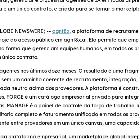
grar, gerenciar e orquestrar agentes de IA em todos os p
ia e um único contrato, e criada para se tornar o market
(GLOBE NEWSWIRE) --
agnt8x
, a plataforma de recrutame
 hoje ao acesso público em agnt8x.ai. Ela permite que em
a forma que gerenciam equipes humanas, em todos os pri
 único contrato.
m agentes nos últimos doze meses. O resultado é uma fra
 sem um caminho coerente de recrutamento, integração, a
da neutra acima dos provedores. A plataforma é constru
s. FORGE é um catálogo empresarial privado para integr
. MANAGE é o painel de controle da força de trabalho: l
ditoria completo e faturamento unificado em todos os 
nte entre provedores em um único canvas, uma capacida
 da plataforma empresarial, um marketplace global ind