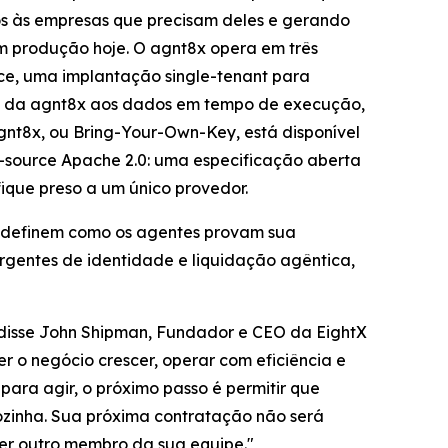
os às empresas que precisam deles e gerando
m produção hoje. O agnt8x opera em três
ce, uma implantação single-tenant para
so da agnt8x aos dados em tempo de execução,
nt8x, ou Bring-Your-Own-Key, está disponível
n-source Apache 2.0: uma especificação aberta
fique preso a um único provedor.
e definem como os agentes provam sua
rgentes de identidade e liquidação agêntica,
 disse John Shipman, Fundador e CEO da EightX
 o negócio crescer, operar com eficiência e
ara agir, o próximo passo é permitir que
sozinha. Sua próxima contratação não será
er outro membro da sua equipe."